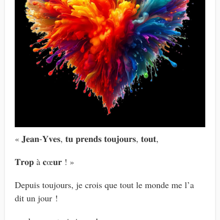
« 𝐉𝐞𝐚𝐧-𝐘𝐯𝐞𝐬, 𝐭𝐮 𝐩𝐫𝐞𝐧𝐝𝐬 𝐭𝐨𝐮𝐣𝐨𝐮𝐫𝐬, 𝐭𝐨𝐮𝐭,
𝐓𝐫𝐨𝐩 à 𝐜œ𝐮𝐫 ! »
Depuis toujours, je crois que tout le monde me l’a
dit un jour !