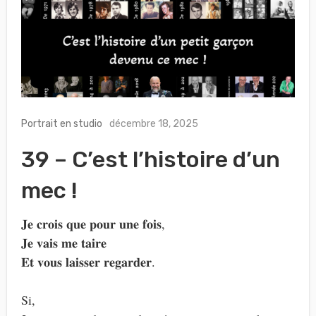
Portrait en studio
décembre 18, 2025
39 – C’est l’histoire d’un
mec !
𝐉𝐞 𝐜𝐫𝐨𝐢𝐬 𝐪𝐮𝐞 𝐩𝐨𝐮𝐫 𝐮𝐧𝐞 𝐟𝐨𝐢𝐬,
𝐉𝐞 𝐯𝐚𝐢𝐬 𝐦𝐞 𝐭𝐚𝐢𝐫𝐞
𝐄𝐭 𝐯𝐨𝐮𝐬 𝐥𝐚𝐢𝐬𝐬𝐞𝐫 𝐫𝐞𝐠𝐚𝐫𝐝𝐞𝐫.
Si,