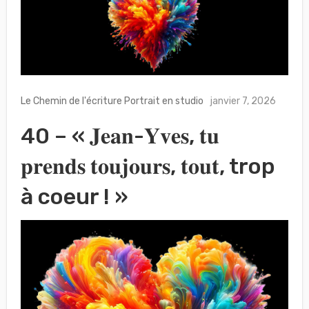
Le Chemin de l'écriture
Portrait en studio
janvier 7, 2026
40 – « 𝐉𝐞𝐚𝐧-𝐘𝐯𝐞𝐬, 𝐭𝐮
𝐩𝐫𝐞𝐧𝐝𝐬 𝐭𝐨𝐮𝐣𝐨𝐮𝐫𝐬, 𝐭𝐨𝐮𝐭, trop
à coeur ! »