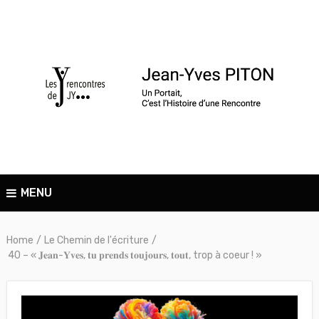
MENU
Home
/
Le Chemin de l'écriture
/
40 – « 𝐉𝐞𝐚𝐧-𝐘𝐯𝐞𝐬, 𝐭𝐮 𝐩𝐫𝐞𝐧𝐝𝐬 𝐭𝐨𝐮𝐣𝐨𝐮𝐫𝐬, 𝐭𝐨𝐮𝐭, trop à coeur ! »