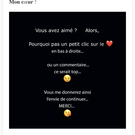
𝐌𝐨𝐧 𝐜œ𝐮𝐫 !