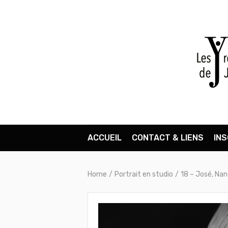
ACCUEIL
CONTACT & LIENS
INS
Home
/
Portrait en studio
/
18 – José, Na