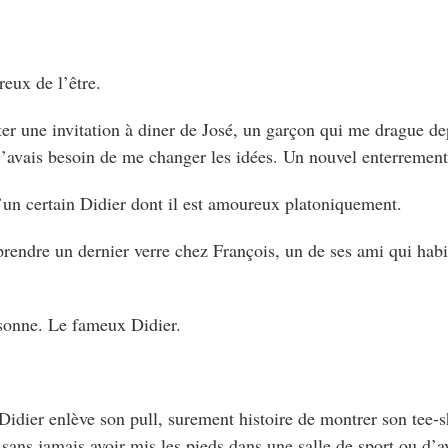
reux de l’être.
pter une invitation à diner de José, un garçon qui me drague d
 j’avais besoin de me changer les idées. Un nouvel enterremen
d’un certain Didier dont il est amoureux platoniquement.
prendre un dernier verre chez François, un de ses ami qui habit
rsonne. Le fameux Didier.
dier enlève son pull, surement histoire de montrer son tee-sh
sans jamais avoir mis les pieds dans une salle de sport ou d’av